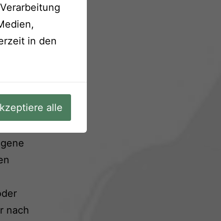
line-
 Verarbeitung
 Medien,
rzeit in den
kzeptiere alle
eigene
en
oder
r nach