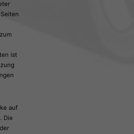
eter
 Seiten
 zum
ten ist
tzung
ungen
rke auf
. Die
 der