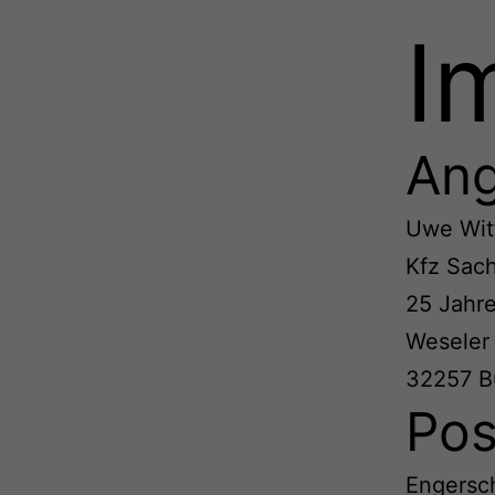
I
Ang
Uwe Wit
Kfz Sach
25 Jahr
Weseler 
32257 B
Pos
Engersch