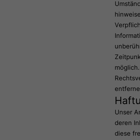
Umstände
hinweis
Verpflic
Informat
unberühr
Zeitpunk
möglich
Rechtsv
entferne
Haftu
Unser An
deren In
diese f