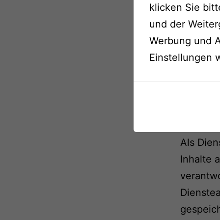
Die Euro
klicken Sie bit
Streitbe
und der Weiter
bereit:
h
Werbung und An
Unsere 
Einstellungen 
Wir sind
Streitbe
Verbrauc
Haftu
Als Dien
Inhalte 
verantwo
Dienstea
gespeic