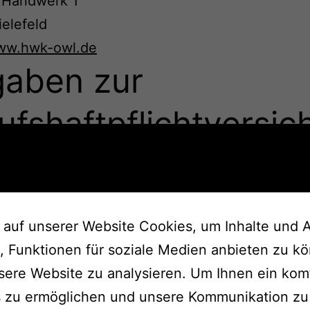
Handwerk 1
elefeld
www.hwk-owl.de
aben zur
ufshaftpflichtversi
 Sitz des Versicherers:
Versicherung AG
.28
auf unserer Website Cookies, um Inhalte und 
2 München
n, Funktionen für soziale Medien anbieten zu k
sraum der Versicherung: Deutschland
eitschlichtung
nsere Website zu analysieren. Um Ihnen ein kom
s zu ermöglichen und unsere Kommunikation zu