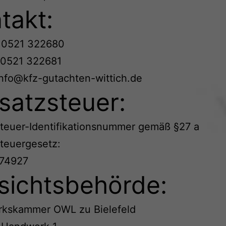
takt:
: 0521 322680
: 0521 322681
info@kfz-gutachten-wittich.de
atzsteuer:
teuer-Identifikationsnummer gemäß §27 a
teuergesetz:
74927
sichtsbehörde:
kskammer OWL zu Bielefeld