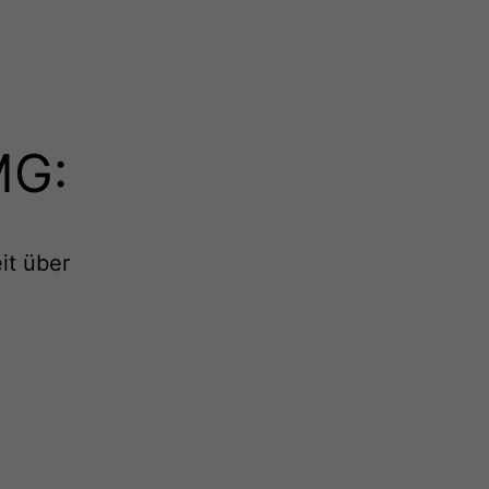
MG:
it über