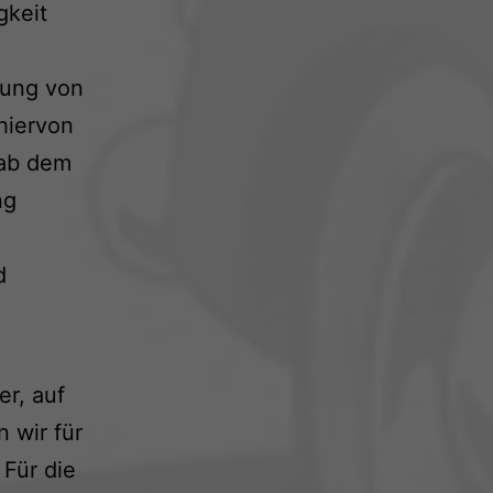
gkeit
zung von
hiervon
 ab dem
ng
d
er, auf
 wir für
Für die