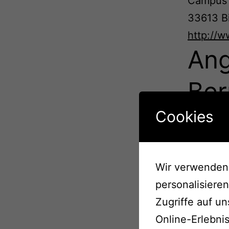
Campus 
33613 Bi
http://
Ang
Ber
Cookies
Name und
Allianz 
Königstr
Wir verwenden 
D-8080
personalisiere
Geltung
Str
Zugriffe auf u
Online-Erlebni