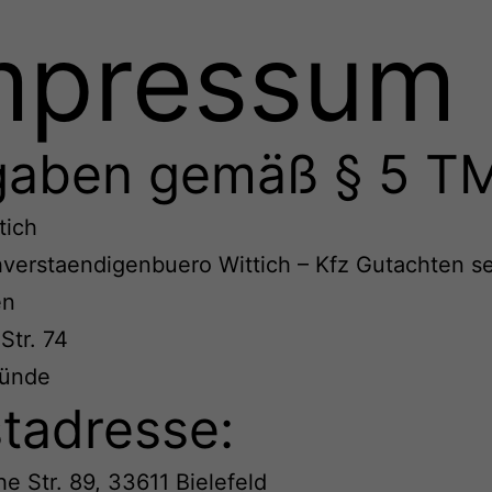
mpressum
aben gemäß § 5 T
tich
verstaendigenbuero Wittich – Kfz Gutachten se
en
Str. 74
ünde
tadresse:
e Str. 89, 33611 Bielefeld